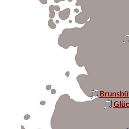
Brunsbü
Glüc